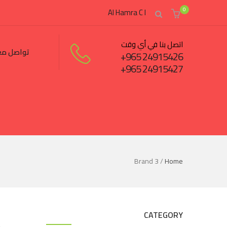
0
Al Hamra C I
اتصل بنا في أي وقت
تواصل مع
24915426 965+
24915427 965+
Brand 3
/
Home
CATEGORY