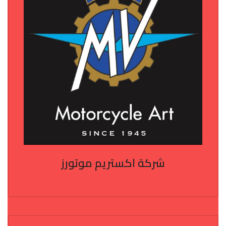
شركة اكستريم موتورز