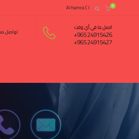
0
Al Hamra C I
اتصل بنا في أي وقت
تواصل مع
24915426 965+
24915427 965+