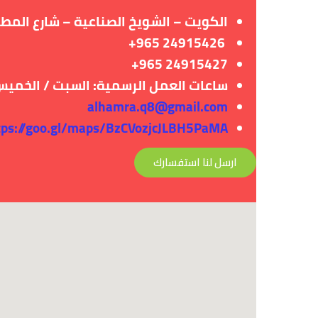
ا
لكويت –
الشويخ الصناعية – شارع المط
24915426 965+
24915427 965+
ساعات العمل الرسمية: السبت / الخميس (09:00 ص – 01:00 م) _ (05:00 م – 9:00
alhamra.q8@gmail.com
tps://goo.gl/maps/BzCVozjcJLBH5PaMA
ارسل لنا استفسارك