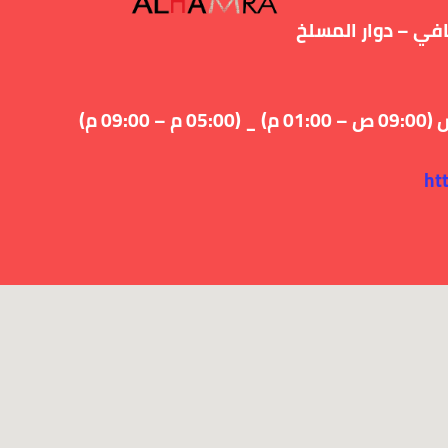
افي – دوار المسلخ
0 م)
ht